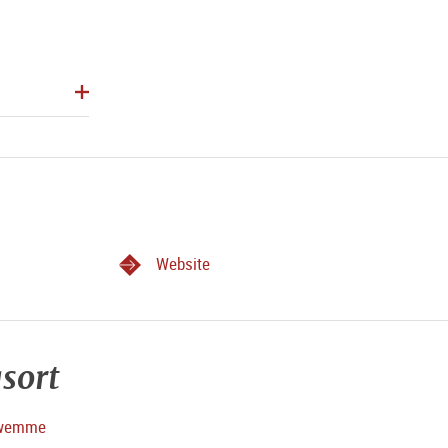
Website
sort
chwemme