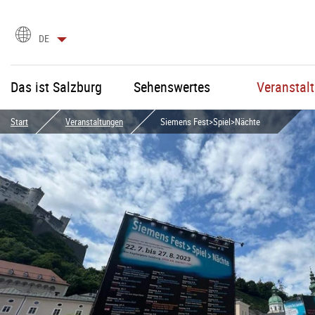
Sprachauswahl
DE
Das ist Salzburg
Sehenswertes
Veranstal
Start
Veranstaltungen
Siemens Fest>Spiel>Nächte