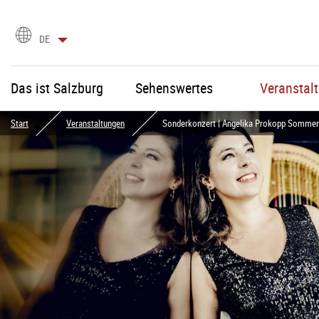
Sprachauswahl
DE
Das ist Salzburg
Sehenswertes
Veranstal
Start
Veranstaltungen
Sonderkonzert | Angelika Prokopp Sommer