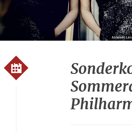
Anneleen Lena
Sonderko
Sommera
Philhar