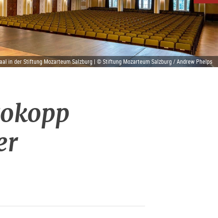
aal in der Stiftung Mozarteum Salzburg | © Stiftung Mozarteum Salzburg / Andrew Phelps
rokopp
er