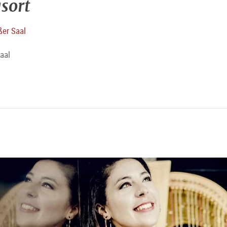
sort
ßer Saal
aal