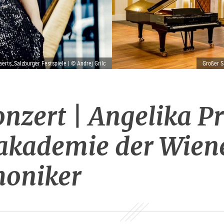
erts_Salzburger Festspiele | © Andrej Grilc
Großer S
nzert | Angelika P
kademie der Wien
moniker