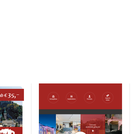
35,-
ab €