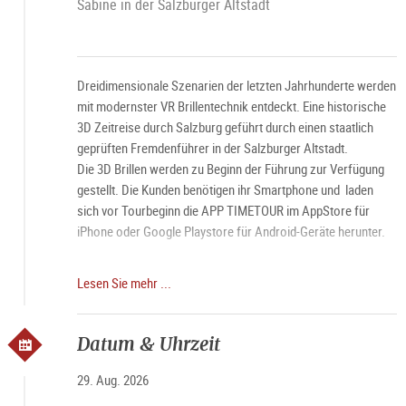
Sabine in der Salzburger Altstadt
Dreidimensionale Szenarien der letzten Jahrhunderte werden
mit modernster VR Brillentechnik entdeckt. Eine historische
3D Zeitreise durch Salzburg geführt durch einen staatlich
geprüften Fremdenführer in der Salzburger Altstadt.
Die 3D Brillen werden zu Beginn der Führung zur Verfügung
gestellt. Die Kunden benötigen ihr Smartphone und laden
sich vor Tourbeginn die APP TIMETOUR im AppStore für
iPhone oder Google Playstore für Android-Geräte herunter.
Dauer: 2 Stunden
Lesen Sie mehr ...
Preis: € 28,00 pro Person.
Treffpunkt: Mirabellplatz / Andräkirche
Datum & Uhrzeit
Anmeldung erforderlich
29. Aug. 2026
Mehr Informationen:
www.tourguide-salzburg.com