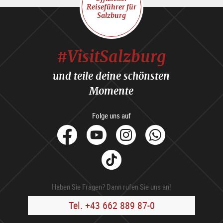
Reiseführer für
Salzburg
#VisitSalzburg
und teile deine schönsten
Momente
Folge uns auf
facebook
Youtube
Instagram
Whats
Tik
Tok
Haben Sie Fragen? Dann rufen Sie uns an!
Tel. +43 662 889 87-0