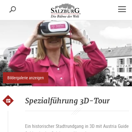
Salzburg
Suche
sr.skipnav.Zum
sr.skipnav.Zum
sr.skipnav.Zu
Inhalt
Hauptmenü
den
Navig
springen
springen
Kontaktinformationen
öffne
Bildergalerie anzeigen
3
T
Sa
R
Spezialführung 3D-Tour
Ein historischer Stadtrundgang in 3D mit Austria Guide