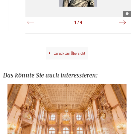
3D_
3D-
Sabi
3D-
|
Hann
Rath
Tour
©
|
|
|
1 / 4
Sabi
©
©
©
Rath
Sabi
Sabi
Sabi
Rath
Rath
Rath
zurück zur Übersicht
Das könnte Sie auch interessieren: