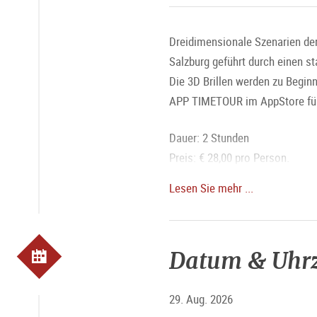
Dreidimensionale Szenarien der
Salzburg geführt durch einen st
Die 3D Brillen werden zu Begin
APP TIMETOUR im AppStore für 
Dauer: 2 Stunden
Preis: € 28,00 pro Person.
Treffpunkt: Mirabellplatz / And
Lesen Sie mehr ...
Anmeldung erforderlich
Datum & Uhrz
Mehr Informationen:
www.tourg
29. Aug. 2026