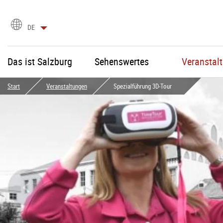
Sprachauswahl
DE
Das ist Salzburg
Sehenswertes
Veranstal
Start
Veranstaltungen
Spezialführung 3D-Tour