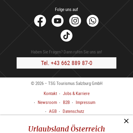
Folge uns auf
facebook
Youtube
Instagram
Whats
Tik
Tok
Haben Sie Fragen? Dann rufen Sie uns an!
Tel. +43 662 889 87-0
© 2026 – TSG Tourismus Salzburg GmbH
Kontakt
Jobs & Karriere
Newsroom
B2B
Impressum
AGB
Datenschutz
Meldekanal gem.
Urlaubsland Österreich
HinweisgeberInnenschutzgesetz