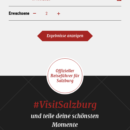
Erwachsene
erhöhen
verringern
Erwachsene
Ergebnisse anzeigen
Offizieller
Reiseführer für
Salzburg
#VisitSalzburg
und teile deine schönsten
Momente