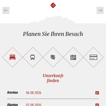
weiter
Planen Sie Ihren Besuch
Unterkunft<br>finden
Sightseeing<br>Tour
Tickets
Events<br>finden
Salzburg
buchen
online<br>kaufen
Unterkunft
finden
Anreise
Abreise