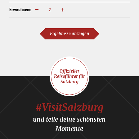
Erwachsene
erhöhen
verringern
Erwachsene
Ergebnisse anzeigen
Offizieller
Reiseführer für
Salzburg
#VisitSalzburg
und teile deine schönsten
Momente