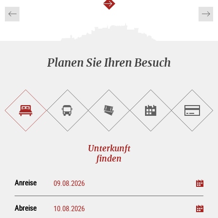
weiter
Planen Sie Ihren Besuch
Unterkunft<br>finden
Sightseeing<br>Tour
Tickets
Events<br>finden
Salzburg
buchen
online<br>kaufen
Unterkunft
finden
Anreise
Abreise