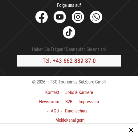
Folge uns auf
facebook
Youtube
Instagram
Whats
Tik
Tok
Haben Sie Fragen? Dann rufen Sie uns an!
Tel. +43 662 889 87-0
© 2026 – TSG Tourismus Salzburg GmbH
Kontakt
Jobs & Karriere
Newsroom
B2B
Impressum
AGB
Datenschutz
Meldekanal gem.
HinweisgeberInnenschutzgesetz