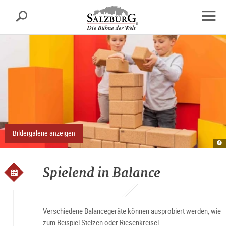
Salzburg
Suche
sr.skipnav.Zum
sr.skipnav.Zum
sr.skipnav.Zu
Inhalt
Hauptmenü
den
Navig
springen
springen
Kontaktinformationen
öffne
Bildergalerie anzeigen
B
Sa
M
Spielend in Balance
Verschiedene Balancegeräte können ausprobiert werden, wie
zum Beispiel Stelzen oder Riesenkreisel.