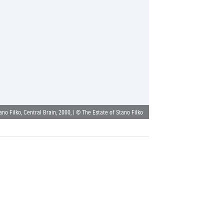
ano Filko, Central Brain, 2000, | © The Estate of Stano Filko