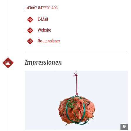
+43662 842220-403
E-Mail
Website
Routenplaner
Impressionen
Stan
Filk