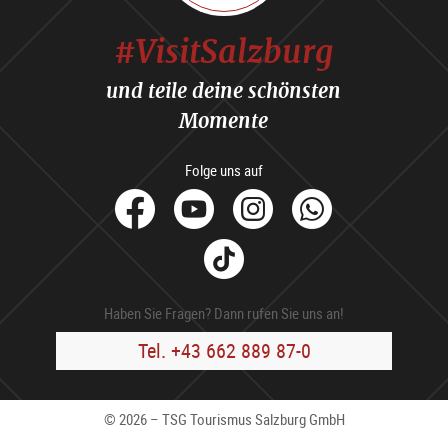
#VisitSalzburg
und teile deine schönsten
Momente
Folge uns auf
facebook
Youtube
Instagram
Whats
Tik
Tok
Haben Sie Fragen? Dann rufen Sie uns an!
Tel. +43 662 889 87-0
© 2026 – TSG Tourismus Salzburg GmbH