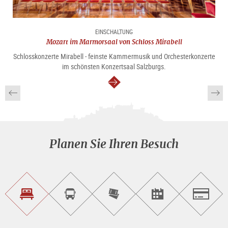
EINSCHALTUNG
Mozart im Marmorsaal von Schloss Mirabell
Schlosskonzerte Mirabell - feinste Kammermusik und Orchesterkonzerte
im schönsten Konzertsaal Salzburgs.
weiter
Planen Sie Ihren Besuch
Unterkunft<br>finden
Sightseeing<br>Tour
Tickets
Events<br>finden
Salzburg
buchen
online<br>kaufen