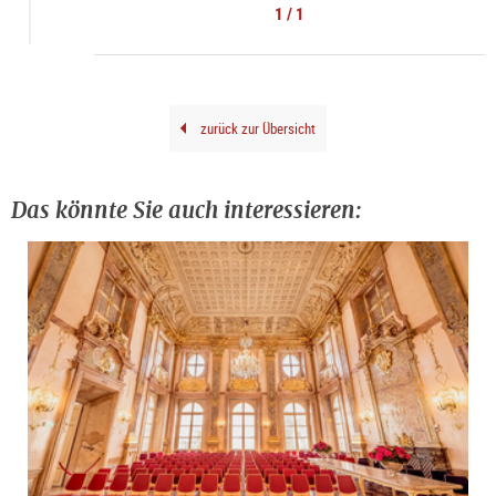
Cent
1 / 1
Brai
2000
|
©
The
Esta
of
Stan
Filk
zurück zur Übersicht
Das könnte Sie auch interessieren: