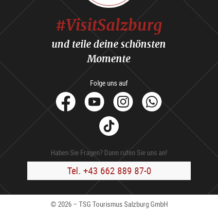
#VisitSalzburg
und teile deine schönsten
Momente
Folge uns auf
facebook
Youtube
Instagram
Whats
Tik
Tok
Haben Sie Fragen? Dann rufen Sie uns an!
Tel. +43 662 889 87-0
© 2026 – TSG Tourismus Salzburg GmbH