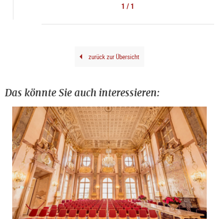
Cent
1 / 1
Brai
2000
|
©
The
Esta
of
Stan
Filk
zurück zur Übersicht
Das könnte Sie auch interessieren: