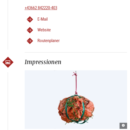
+43662 842220-403
E-Mail
Website
Routenplaner
Impressionen
Stan
Filk