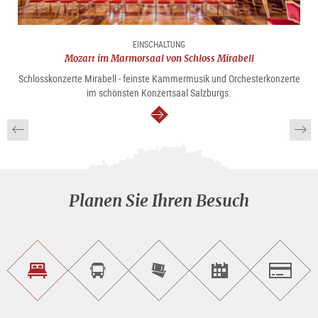
EINSCHALTUNG
Mozart im Marmorsaal von Schloss Mirabell
Schlosskonzerte Mirabell - feinste Kammermusik und Orchesterkonzerte
im schönsten Konzertsaal Salzburgs.
weiter
Planen Sie Ihren Besuch
Unterkunft<br>finden
Sightseeing<br>Tour
Tickets
Events<br>finden
Salzburg
buchen
online<br>kaufen