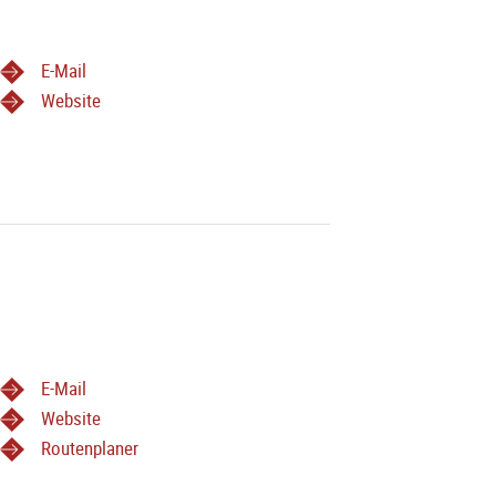
E-Mail
Website
E-Mail
Website
Routenplaner