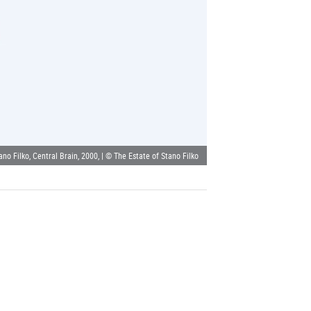
ano Filko, Central Brain, 2000, | © The Estate of Stano Filko