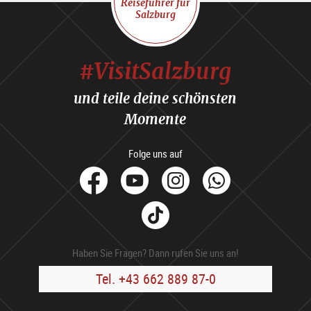
Reiseführer für
Salzburg
#VisitSalzburg
und teile deine schönsten
Momente
Folge uns auf
facebook
Youtube
Instagram
Whats
Tik
Tok
Haben Sie Fragen? Dann rufen Sie uns an!
Tel. +43 662 889 87-0