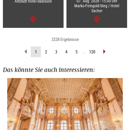
07. Aug. 2026 - 15:00 Uhr
Altstadt Hotel Radisson
Marko-Feingold-Steg / Hotel
Sacher
weiter
weiter
3228 Ergebnisse
zurückblättern
vorblättern
(aktuelle
1
2
3
4
5
...
120
Seite)
Das könnte Sie auch interessieren: