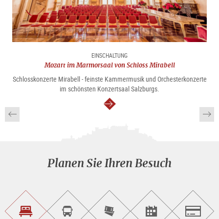
EINSCHALTUNG
Mozart im Marmorsaal von Schloss Mirabell
Schlosskonzerte Mirabell - feinste Kammermusik und Orchesterkonzerte
im schönsten Konzertsaal Salzburgs.
weiter
Planen Sie Ihren Besuch
Unterkunft<br>finden
Sightseeing<br>Tour
Tickets
Events<br>finden
Salzburg