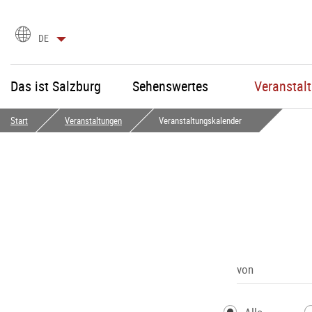
Sprachauswahl
DE
Das ist Salzburg
Sehenswertes
Veranstal
Start
Veranstaltungen
Veranstaltungskalender
von