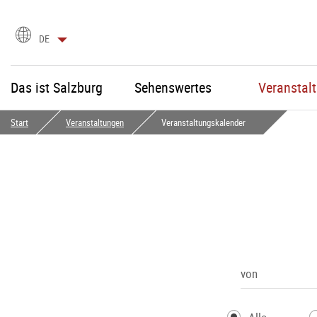
Sprachauswahl
DE
Das ist Salzburg
Sehenswertes
Veranstal
Start
Veranstaltungen
Veranstaltungskalender
von