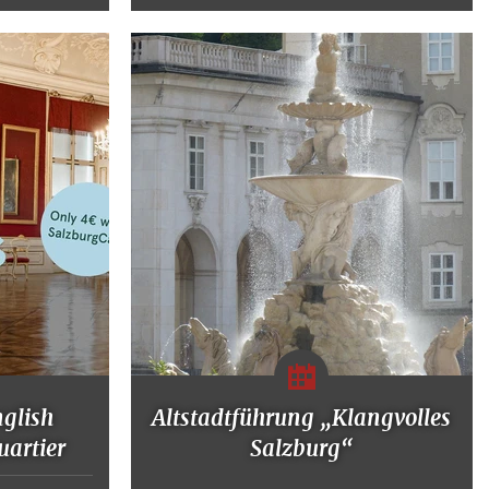
nglish
Altstadtführung „Klangvolles
artier
Salzburg“