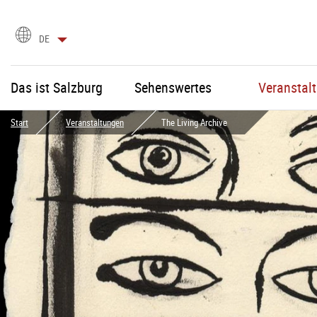
Sprachauswahl
DE
Das ist Salzburg
Sehenswertes
Veranstal
Start
Veranstaltungen
The Living Archive