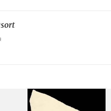
sort
g