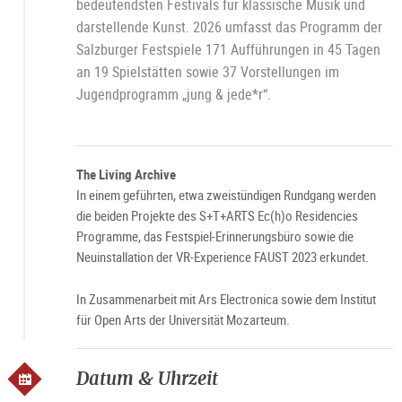
bedeutendsten Festivals für klassische Musik und
In
/
darstellende Kunst. 2026 umfasst das Programm der
Bi
W
2
Salzburger Festspiele 171 Aufführungen in 45 Tagen
an 19 Spielstätten sowie 37 Vorstellungen im
Jugendprogramm „jung & jede*r“.
The Living Archive
In einem geführten, etwa zweistündigen Rundgang werden
die beiden Projekte des S+T+ARTS Ec(h)o Residencies
Programme, das Festspiel-Erinnerungsbüro sowie die
Neuinstallation der VR-Experience FAUST 2023 erkundet.
In Zusammenarbeit mit Ars Electronica sowie dem Institut
für Open Arts der Universität Mozarteum.
Datum & Uhrzeit