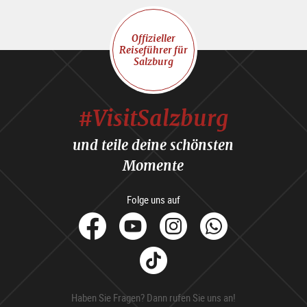
Offizieller
Reiseführer für
Salzburg
#VisitSalzburg
und teile deine schönsten
Momente
Folge uns auf
facebook
Youtube
Instagram
Whats
Tik
Tok
Haben Sie Fragen? Dann rufen Sie uns an!