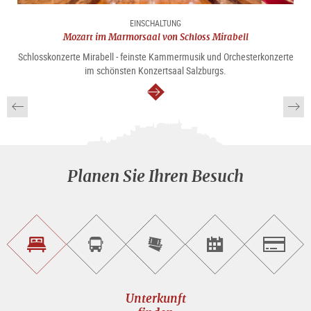
EINSCHALTUNG
Mozart im Marmorsaal von Schloss Mirabell
Schlosskonzerte Mirabell - feinste Kammermusik und Orchesterkonzerte
im schönsten Konzertsaal Salzburgs.
weiter
Planen Sie Ihren Besuch
Unterkunft<br>finden
Sightseeing<br>Tour
Tickets
Events<br>finden
Salzburg
buchen
online<br>kaufen
Unterkunft