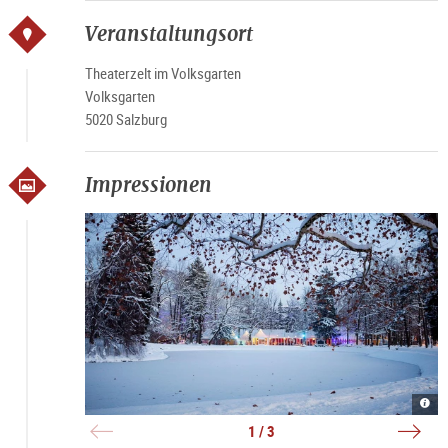
Veranstaltungsort
Theaterzelt im Volksgarten
Volksgarten
5020 Salzburg
Impressionen
Wint
Wint
Wint
|
|
|
©
©
©
1 / 3
Magd
Eva
Wint
Lepk
trifft
/