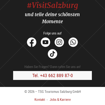
#VisitSalzburg
und teile deine schönsten
Momente
Folge uns auf
facebook
Youtube
Instagram
Whats
Tik
Tok
Haben Sie Fragen? Dann rufen Sie uns an!
Tel. +43 662 889 87-0
© 2026 – TSG Tourismus Salzburg GmbH
Kontakt
Jobs & Karriere