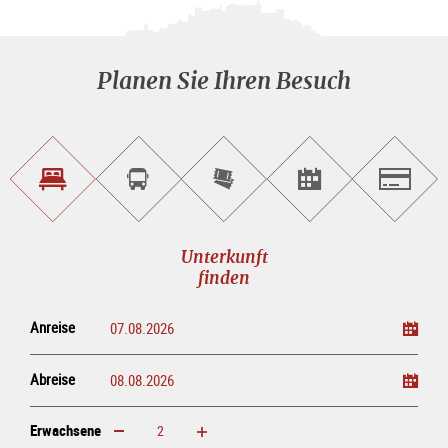
Planen Sie Ihren Besuch
Unterkunft<br>finden
Sightseeing<br>Tour
Tickets
Events<br>finden
Salzburg
buchen
online<br>kaufen
Unterkunft
finden
Anreise
Abreise
Erwachsene
erhöhen
verringern
Erwachsene