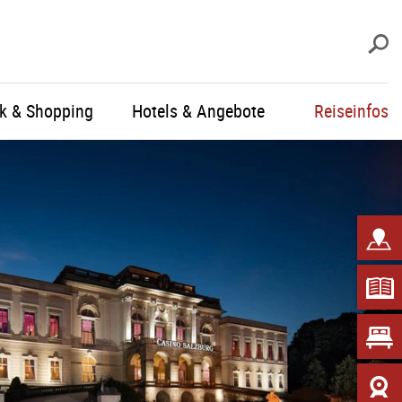
S
ik & Shopping
Hotels & Angebote
Reiseinfos