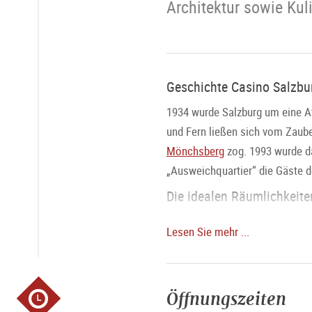
Architektur sowie Kul
Geschichte Casino Salzbu
1934 wurde Salzburg um eine At
und Fern ließen sich vom Zaub
Mönchsberg
zog. 1993 wurde d
„Ausweichquartier“ die Gäste d
Die idealen Räumlichkeite
Das Lustschloss Klessheim begei
Lesen Sie mehr ...
Gartenanlage, vorbei am pracht
Salzburg das
Schloss Klesshe
aus Versaille beeinflusste ihn
Öffnungszeiten
Elementen macht das Casino fü