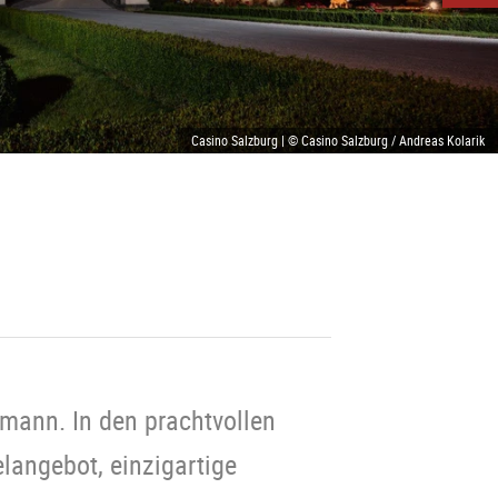
Casino Salzburg | © Casino Salzburg / Andreas Kolarik
rmann. In den prachtvollen
langebot, einzigartige