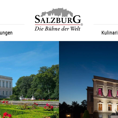
sr.skipnav.Zum
sr.skipnav.Zum
sr.skipnav.Zu
Salzburg
Inhalt
Hauptmenü
den
springen
springen
Kontaktinformationen
tungen
Kulinar