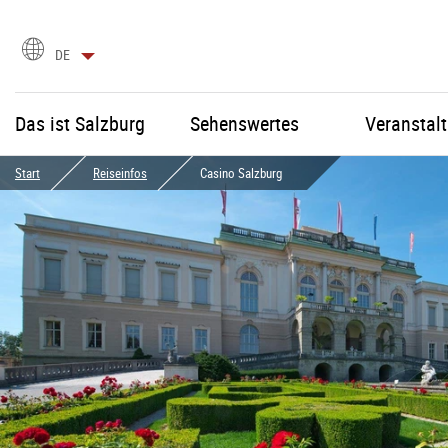
Sprachauswahl
DE
Das ist Salzburg
Sehenswertes
Veranstal
Start
Reiseinfos
Casino Salzburg