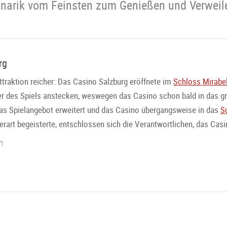
inarik vom Feinsten zum Genießen und Verweile
rg
traktion reicher: Das Casino Salzburg eröffnete im
Schloss Mirabel
er des Spiels anstecken, weswegen das Casino schon bald in das g
as Spielangebot erweitert und das Casino übergangsweise in das
S
erart begeisterte, entschlossen sich die Verantwortlichen, das Casi
n
stert bereits bei der Anfahrt. Vorbei an perfekt gestützten Büsche
vollen Tritonenbrunnen und den mit liegenden Hirschen verzierten
im
Fürsterzbischof Johann Ernst Graf Thun sowie seinem Architekten
 vor allem die italienische Schule. Das weitläufige Raumkonzept d
r Gäste aus Nah und Fern besonders attraktiv.