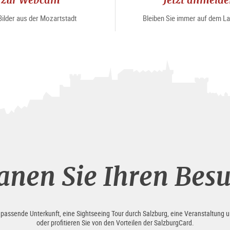
Bilder aus der Mozartstadt
Bleiben Sie immer auf dem L
anen Sie Ihren Bes
e passende Unterkunft, eine Sightseeing Tour durch Salzburg, eine Veranstaltung u
oder profitieren Sie von den Vorteilen der SalzburgCard.