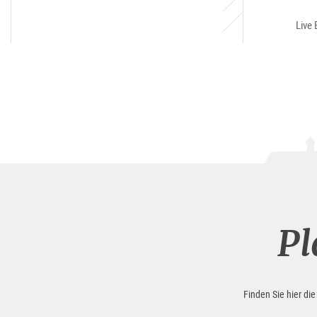
Live 
Pl
Finden Sie hier di