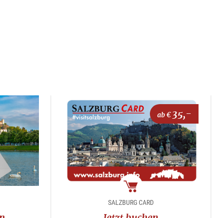
35,-
ab €
Package
SALZBURG CARD
en
Jetzt buchen