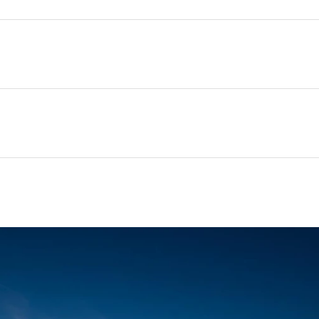
nz
 Klessheim bietet das Casino Salzburg eine außergewöhnliche Atmo
ste finden hier ein vielfältiges internationales Spielangebot, spann
inarische Genüsse im haubengekrönten Casino Restaurant. Im Som
m traumhaften Ausblick auf den Englischen Garten des Schlosspark
ündlich ab 18.30 Uhr von einer Wunschadresse im Stadtgebiet Salzb
afür ab 11 Uhr unter Angabe von Name, Handynummer, Abholzeit und
ttle Service nicht für große Gruppen angeboten werden. Weitere In
on Salzburg