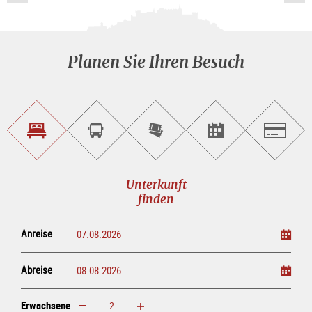
Planen Sie Ihren Besuch
Unterkunft<br>finden
Sightseeing<br>Tour
Tickets
Events<br>finden
Salzburg
buchen
online<br>kaufen
Unterkunft
finden
Anreise
Abreise
Erwachsene
erhöhen
verringern
Erwachsene