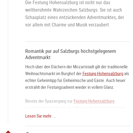
Die Festung Hohensalzburg ist nicht nur das
weltberühmte Wahrzeichen Salzburgs. Sie ist auch
Schauplatz eines entzückenden Adventmarktes, der
vor allem mit Charme und Musik verzaubert.
Romantik pur auf Salzburgs höchstgelegenem
Adventmarkt
Hoch über den Dächern der Mozartstadt gilt der traditionelle
Weihnachtsmarkt im Burghof der
Festung Hohensalzburg
als
echter Geheimtipp für Einheimische und Gäste. Auch heuer
erstrahlt der Festungsadvent wieder in vollem Glanz.
Bereits der Spaziergang zur
Festung Hohensalzburg
verspricht Romantik pur: Am Weg nach oben tauchen mehr
als hundert traditionelle Herrnhuter Sterne die Festungsgasse
Lesen Sie mehr ...
in ein Lichtermeer. Im Burghof angekommen bietet der Markt
eine vielfältige Auswahl aus heimischem Kunsthandwerk,