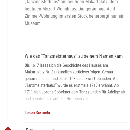
„Tanzmeisterhaus“ am heutigen Makartplatz, dem
heutigen Mozart-Wohnhaus. Die geräumige Acht-
Zimmer-Wohnung im ersten Stock beherbergt nun ein
Museum.
Wie das "Tanzmeisterhaus" zu seinem Namen kam
Bis 1617 lässt sich die Geschichte des Hauses am
Makartplatz Nr. 8 urkundlich zurückverfolgen. Genau
genommen bestand es bis 1685 aus zwei Gebäuden. Als
„Tanzmeisterhaus“ wurde es erstmals 1713 erwähnt. Ab
1711 hielt Lorenz Spöckner dort Tanzstunden für Adelige ab
und bereitete sie auf das Hofleben vor.
Die Mozarts ziehen ein
Lesen Sie mehr ...
1773 zog die mit den Spöckners befreundete Familie Mozart
nach ihrer dritten Wienreise ein. Das Geburtshaus in der