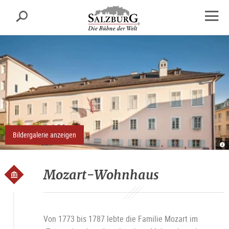
Salzburg
Suche
sr.skipnav.Zum
sr.skipnav.Zum
sr.skipnav.Zu
Inhalt
Hauptmenü
den
Navig
springen
springen
Kontaktinformationen
öffne
Bildergalerie anzeigen
M
W
a
M
T
Mozart-Wohnhaus
Sa
Von 1773 bis 1787 lebte die Familie Mozart im