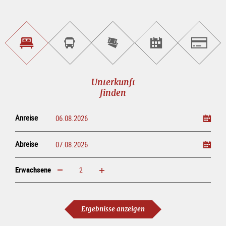
Unterkunft<br>finden
Sightseeing<br>Tour
Tickets
Events<br>finden
Salzburg
buchen
online<br>kaufen
Unterkunft
finden
Anreise
Abreise
Erwachsene
erhöhen
verringern
Erwachsene
Ergebnisse anzeigen