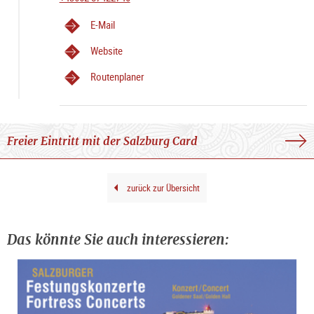
1873 kam das Häuschen auf Initiative der Stiftung
E-Mail
Mozarteum nach Salzburg.
Website
Das kleine Holzhaus steht im Innenhof des Mozart-
Routenplaner
Wohnhauses. Es ist als fixe Attraktion in den
Museumsbesuch eingebunden. Im Zuge der
Renovierungsarbeiten im Sommer 2022, wurde das Haus in
jenem Grün gestrichen, in dem es zu Mozarts Zeiten
Freier Eintritt mit der Salzburg Card
erstrahlte.
zurück zur Übersicht
Das könnte Sie auch interessieren: