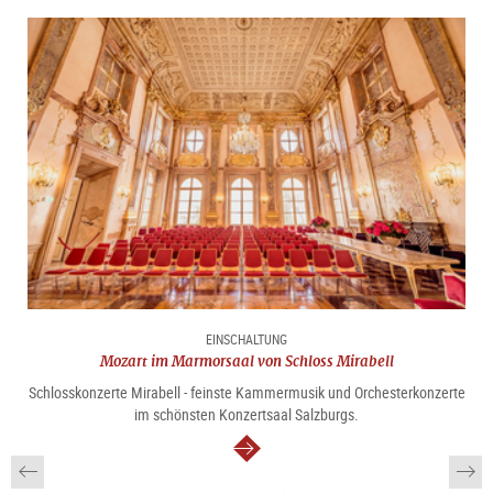
Sprache: Deutsch
Treffpunkt:
vor dem Eingang der Tourist Info Mozartplatz,
Mozartplatz 5
Anfahrt:
Sie kommen am besten mit öffentlichem Bus vom
Hauptbahnhof (Linie 3,5,6, 25) Ausstiegstelle Mozartplatz
zum Treffpunkt (Tickets an Station oder
online erhältlich
)
EINSCHALTUNG
Mozart im Marmorsaal von Schloss Mirabell
Schlosskonzerte Mirabell - feinste Kammermusik und Orchesterkonzerte
im schönsten Konzertsaal Salzburgs.
weiter