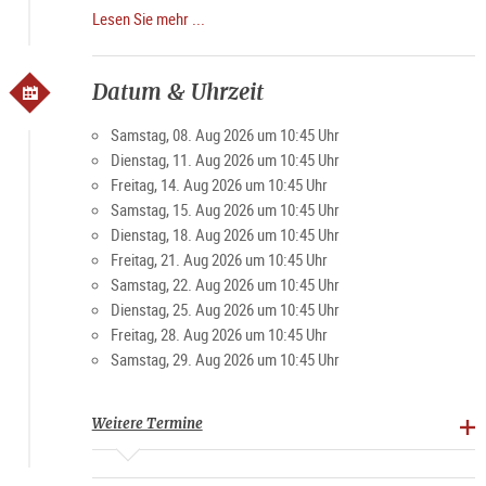
und spannendsten Kriminalgeschichte vor der schönsten
Lesen Sie mehr ...
Städtekulisse Mitteleuropas.
SALZBURG - DAS UNESCO WELTKULTUR ERBE
Datum & Uhrzeit
Die auf venezianisch antik-römischen Grundüberlegungen
aufgebaute, städtebaulich, einzigartige, frühbarocke „Bühne“,
Samstag, 08. Aug 2026 um 10:45 Uhr
gilt als Materialisierung neuartiger humanistisch-christlicher
Dienstag, 11. Aug 2026 um 10:45 Uhr
Reformen des 16 und frühen 17. Jh., Sie ist einem gänzlich
Freitag, 14. Aug 2026 um 10:45 Uhr
verkannten Salzburger Erzbischof zu verdanken, der mit
Samstag, 15. Aug 2026 um 10:45 Uhr
einer neuartigen Vision einer Politik, einen ganzheitlichen und
Dienstag, 18. Aug 2026 um 10:45 Uhr
universelle Frieden vertrat und wurde von neuen mächtigen
Freitag, 21. Aug 2026 um 10:45 Uhr
Allianzen Europas der damaligen Zeit zu Fall gebracht.
Samstag, 22. Aug 2026 um 10:45 Uhr
Die vielseitige Kultur Salzburgs sowie die bedeutende
Dienstag, 25. Aug 2026 um 10:45 Uhr
Tradition der Kirchenmusik und des Theaters haben Mozarts
Freitag, 28. Aug 2026 um 10:45 Uhr
Schaffen maßgeblich beeinflusst. Entdecken Sie Salzburg
Samstag, 29. Aug 2026 um 10:45 Uhr
völlig neu in seiner ureigentlichen Bestimmung und mit seinen
Visionen.
Weitere Termine
Mit optionaler
Dom
-Innenführung und einem Musikerlebnis
im
Salzburger Dom
zu Mittag im Anschluss an die Führung,
(Musik zu Mittag) erleben Sie gegen kleinen Aufpreis die