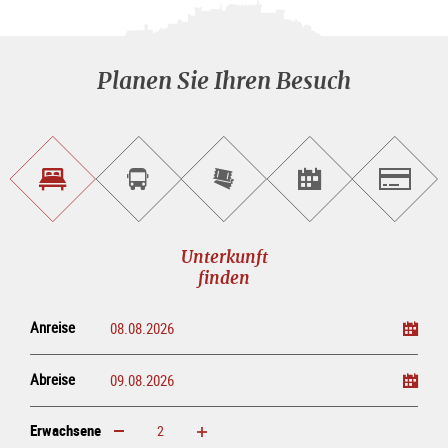
Planen Sie Ihren Besuch
Unterkunft<br>finden
Sightseeing<br>Tour
Tickets
Events<br>finden
Salzburg
buchen
online<br>kaufen
Unterkunft
finden
Anreise
Abreise
Erwachsene
erhöhen
verringern
Erwachsene