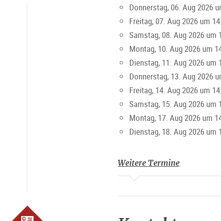
Donnerstag, 06. Aug 2026 u
sind, leicht bewältigt werden. Ba
Freitag, 07. Aug 2026 um 14
Samstag, 08. Aug 2026 um 
Alle weiteren Details und wicht
Montag, 10. Aug 2026 um 14
Salzburg
.
Dienstag, 11. Aug 2026 um 
Donnerstag, 13. Aug 2026 u
Gut zu wissen
Freitag, 14. Aug 2026 um 14
Guide:
Mag.a Christiana Sch
Samstag, 15. Aug 2026 um 
Anmeldung/
online Buchung
Montag, 17. Aug 2026 um 14
erforderlich
Dienstag, 18. Aug 2026 um 
Treffpunkt:
Salzburg Inform
Zeit:
14 Uhr täglich außer M
Weitere Termine
Dauer:
1,5 Stunden
Sprache:
Deutsch und Engli
Preis
: 21 Euro
Kinder:
(8-12 Jahre) 4,50 E
Salzburg Card
:
17 Euro (in 