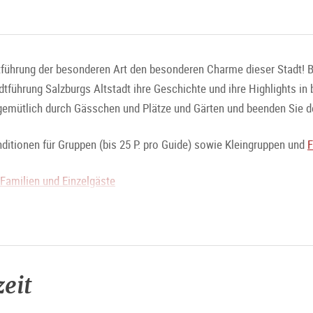
tführung der besonderen Art den besonderen Charme dieser Stadt! Beg
adtführung Salzburgs Altstadt ihre Geschichte und ihre Highlights i
gemütlich durch Gässchen und Plätze und Gärten und beenden Sie 
itionen für Gruppen (bis 25 P. pro Guide) sowie Kleingruppen und
F
 Familien und Einzelgäste
bis 15. August Einzelgäste bei einer Gruppengröße ab 8 Personen) n
25 Pers. Stadtführung klassisch
25 Pers.Klangvolles Salzburg
 (begrenzte Teilnehmerzahl)
eit
ließlich im innersten Kern der Altstadt Salzburg und kann daher a