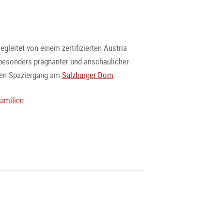
leitet von einem zertifizierten Austria
n besonders prägnanter und anschaulicher
den Spaziergang am
Salzburger Dom
.
amilien
.
eu!
uch von Menschen, welche weniger gut zu Fuß