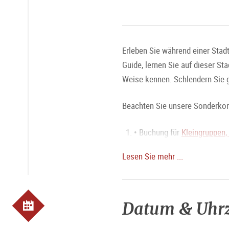
Erleben Sie während einer Stad
Guide, lernen Sie auf dieser St
Weise kennen. Schlendern Sie 
Beachten Sie unsere Sonderkond
• Buchung für
Kleingruppen,
• Buchung
Summerspecial
(
Lesen Sie mehr ...
• Buchung für
Gruppen max. 
• Buchung für
Gruppen max. 
Buchung
online
erforderlich
Datum & Uhrz
Die Führung bewegt sich aussch