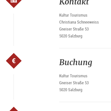
Kontakt
Family Ticket:
52 Euro (2 E
Gruppenticket:
185 Euro für
Kultur Tourismus
WICHTIG! WENN SIE AM TA
Christiana Schneeweiss
Gneiser Straße 53
Bitte beachten Sie, dass die 
5020 Salzburg
Buchung
Kultur Tourismus
Gneiser Straße 53
5020 Salzburg