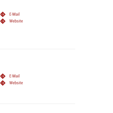
E-Mail
E ZUR BESTÄTIGUNG + 0664 - 3401757
Website
g zu Tourismus Salzburg stehen.
E-Mail
Website