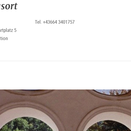
sort
Tel. +43664 3401757
rtplatz 5
ation