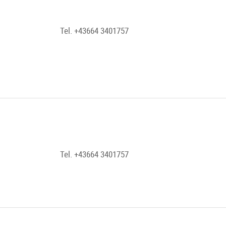
W + 2 Kinder 8-12 J.)
 10 Personen |
Gruppenticket:
105 Euro für 5 Personen
Tel. +43664 3401757
G DER VERANSTALTUNG ONLINE BUCHEN, BITTE KONTAKTIEREN SI
Touren vom Guide eigenständig angeboten werden und in keinem Bezu
Tel. +43664 3401757