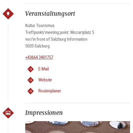
angeboten werden und in keinem Bezug zu Tourismus
Salzburg stehen.
Veranstaltungsort
Kultur Tourismus
Treffpunkt/meeting point: Mozartplatz 5
vor/in front of Salzburg Information
5020 Salzburg
+43664 3401757
E-Mail
Website
Routenplaner
Impressionen