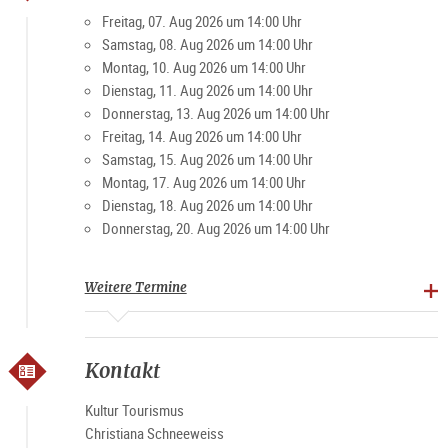
einer Gruppengröße ab 8 Personen) neu!
Freitag, 07. Aug 2026 um 14:00 Uhr
• Buchung für
Gruppen max. 25 Pers. Stadtführung
Samstag, 08. Aug 2026 um 14:00 Uhr
klassisch
Montag, 10. Aug 2026 um 14:00 Uhr
• Buchung für
Gruppen max. 25 Pers.Klangvolles Salzburg
Dienstag, 11. Aug 2026 um 14:00 Uhr
Donnerstag, 13. Aug 2026 um 14:00 Uhr
Buchung
Freitag, 14. Aug 2026 um 14:00 Uhr
online
erforderlich (begrenzte Teilnehmerzahl)
Samstag, 15. Aug 2026 um 14:00 Uhr
Montag, 17. Aug 2026 um 14:00 Uhr
Die Führung bewegt sich ausschließlich im innersten Kern der
Dienstag, 18. Aug 2026 um 14:00 Uhr
Altstadt Salzburg und kann daher auch von Menschen,
Donnerstag, 20. Aug 2026 um 14:00 Uhr
welche weniger gut zu Fuß sind, leicht bewältigt werden.
Barrierefrei
Weitere Termine
Alle weiteren Details und wichtigen Informationen und viele
weitere Angebote finden Sie auf der
Website des
Veranstalters Kultur Tourismus Salzburg
.
Kontakt
Gut zu wissen
Kultur Tourismus
Guide:
Mag.a Christiana Schneeweiß,
Christiana Schneeweiss
Kunsthistorikerin/lizens. Austria Guide