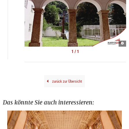
Kult
Spaz
|
1 / 1
©
Kult
Tour
zurück zur Übersicht
Das könnte Sie auch interessieren: