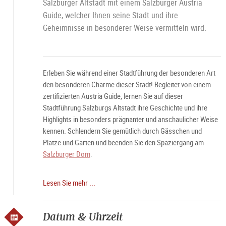
Salzburger Altstadt mit einem Salzburger Austria
Guide, welcher Ihnen seine Stadt und ihre
Geheimnisse in besonderer Weise vermitteln wird.
Erleben Sie während einer Stadtführung der besonderen Art
den besonderen Charme dieser Stadt! Begleitet von einem
zertifizierten Austria Guide, lernen Sie auf dieser
Stadtführung Salzburgs Altstadt ihre Geschichte und ihre
Highlights in besonders prägnanter und anschaulicher Weise
kennen. Schlendern Sie gemütlich durch Gässchen und
Plätze und Gärten und beenden Sie den Spaziergang am
Salzburger Dom
.
Beachten Sie unsere Sonderkonditionen für Gruppen (bis 25
Lesen Sie mehr ...
P. pro Guide) sowie Kleingruppen und
Familien
.
• Buchung für
Kleingruppen, Familien und Einzelgäste
Datum & Uhrzeit
• Buchung
Summerspecial
(bis 15. August Einzelgäste bei