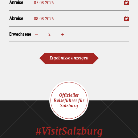
Anreise
Abreise
Erwachsene
erhöhen
verringern
Erwachsene
Ergebnisse anzeigen
Offizieller
Reiseführer für
Salzburg
#VisitSalzburg