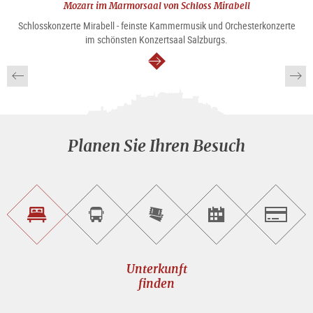
Mozart im Marmorsaal von Schloss Mirabell
Schlosskonzerte Mirabell - feinste Kammermusik und Orchesterkonzerte
im schönsten Konzertsaal Salzburgs.
weiter
Planen Sie Ihren Besuch
Unterkunft<br>finden
Sightseeing<br>Tour
Tickets
Events<br>finden
Salzburg
buchen
online<br>kaufen
Unterkunft
finden