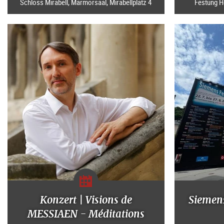
Schloss Mirabell, Marmorsaal, Mirabellplatz 4
Festung H
Konzert | Visions de
Siemen
MESSIAEN - Méditations