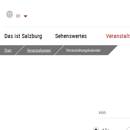
Sprachauswahl
DE
Das ist Salzburg
Sehenswertes
Veranstal
Start
Veranstaltungen
Veranstaltungskalender
von