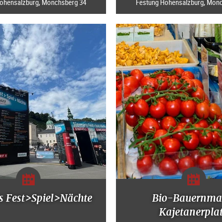
ohensalzburg, Mönchsberg 34
Festung Hohensalzburg, Mön
s Fest>Spiel>Nächte
Bio-Bauernma
Kajetanerpla