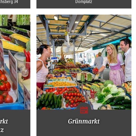
chsberg 34
Domplatz
rkt
Grünmarkt
tz