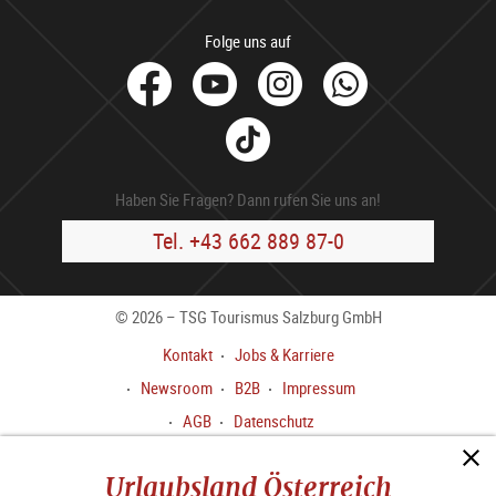
Folge uns auf
facebook
Youtube
Instagram
Whats
Tik
Tok
Haben Sie Fragen? Dann rufen Sie uns an!
Tel. +43 662 889 87-0
© 2026 – TSG Tourismus Salzburg GmbH
Kontakt
Jobs & Karriere
Newsroom
B2B
Impressum
AGB
Datenschutz
Meldekanal gem.
Urlaubsland Österreich
HinweisgeberInnenschutzgesetz