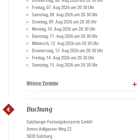
Donnerstag, 06. Aug 2026 um 20:30 Uhr
Blick auf Stadt und Land.
Freitag, 07. Aug 2026 um 20:30 Uhr
Samstag, 08. Aug 2026 um 20:30 Uhr
Für Karteninhaber von VIP-Dinner & Festungskonzerte findet
Sonntag, 09. Aug 2026 um 20:30 Uhr
das Dinner bei passenden Wetterbedingungen auf der
Montag, 10. Aug 2026 um 20:30 Uhr
Panoramaterrasse des Restaurants statt.
Dienstag, 11. Aug 2026 um 20:30 Uhr
Mittwoch, 12. Aug 2026 um 20:30 Uhr
Top Seller Angebote
Donnerstag, 13. Aug 2026 um 20:30 Uhr
Freitag, 14. Aug 2026 um 20:30 Uhr
Um das Erlebnis noch einmal zu toppen, besteht zudem in den
Samstag, 15. Aug 2026 um 20:30 Uhr
Monaten April bis Oktober die Möglichkeit, das VIP-Angebot
mit einer Fahrt auf der Salzach zu verbinden. Dazu stehen
das Salzachschiff "Amadeus" oder der "Amphibious" zur
Weitere Termine
Verfügung.
10% Ermäßigung mit der
Salzburg Card
(Rabatt Code:
Buchung
Card2026) bei der Online-Buchung über die
offizielle Website.
Salzburger Festungskonzerte GmbH
Anton-Adlgasser-Weg 22
5020 Salzburg