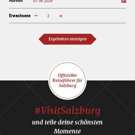
Erwachsene
erhöhen
verringern
Erwachsene
Ergebnisse anzeigen
Offizieller
Reiseführer für
Salzburg
#VisitSalzburg
und teile deine schönsten
Momente