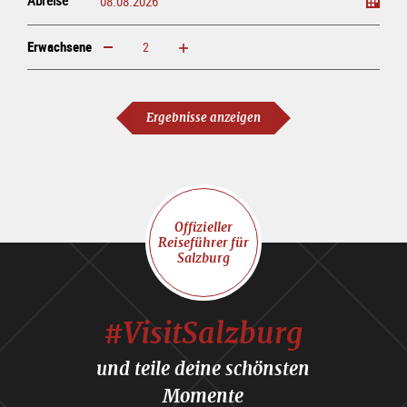
Erwachsene
erhöhen
verringern
Erwachsene
Ergebnisse anzeigen
Offizieller
Reiseführer für
Salzburg
#VisitSalzburg
und teile deine schönsten
Momente