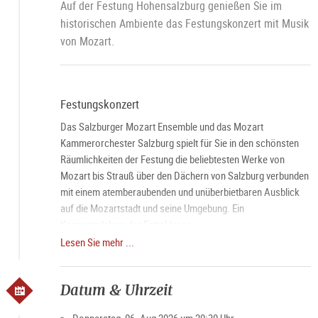
Auf der Festung Hohensalzburg genießen Sie im
historischen Ambiente das Festungskonzert mit Musik
von Mozart.
Festungskonzert
Das Salzburger Mozart Ensemble und das Mozart
Kammerorchester Salzburg spielt für Sie in den schönsten
Räumlichkeiten der Festung die beliebtesten Werke von
Mozart bis Strauß über den Dächern von Salzburg verbunden
mit einem atemberaubenden und unüberbietbaren Ausblick
auf die Mozartstadt und seine Umgebung. Ein
Konzerterlebnis der Extraklasse.
Lesen Sie mehr ...
Candlelight Dinner
Das besondere Salzburg Highlight über den Dächern der
Datum & Uhrzeit
Stadt. Genießen Sie vor dem Konzert ein exquisites Dinner im
Panorama Restaurant auf der
Festung Hohensalzburg
mit