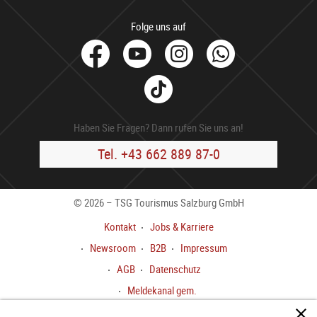
Folge uns auf
facebook
Youtube
Instagram
Whats
Tik
Tok
Haben Sie Fragen? Dann rufen Sie uns an!
Tel. +43 662 889 87-0
© 2026 – TSG Tourismus Salzburg GmbH
Kontakt
Jobs & Karriere
Newsroom
B2B
Impressum
AGB
Datenschutz
Meldekanal gem.
HinweisgeberInnenschutzgesetz