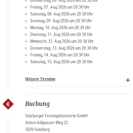
Donnerstag, 06. Aug 2026 um 20:30 Uhr
Blick auf Stadt und Land.
Freitag, 07. Aug 2026 um 20:30 Uhr
Samstag, 08. Aug 2026 um 20:30 Uhr
Für Karteninhaber von VIP-Dinner & Festungskonzerte findet
Sonntag, 09. Aug 2026 um 20:30 Uhr
das Dinner bei passenden Wetterbedingungen auf der
Montag, 10. Aug 2026 um 20:30 Uhr
Panoramaterrasse des Restaurants statt.
Dienstag, 11. Aug 2026 um 20:30 Uhr
Mittwoch, 12. Aug 2026 um 20:30 Uhr
Top Seller Angebote
Donnerstag, 13. Aug 2026 um 20:30 Uhr
Freitag, 14. Aug 2026 um 20:30 Uhr
Um das Erlebnis noch einmal zu toppen, besteht zudem in den
Samstag, 15. Aug 2026 um 20:30 Uhr
Monaten April bis Oktober die Möglichkeit, das VIP-Angebot
mit einer Fahrt auf der Salzach zu verbinden. Dazu stehen
das Salzachschiff "Amadeus" oder der "Amphibious" zur
Weitere Termine
Verfügung.
10% Ermäßigung mit der
Salzburg Card
(Rabatt Code:
Buchung
Card2026) bei der Online-Buchung über die
offizielle Website.
Salzburger Festungskonzerte GmbH
Anton-Adlgasser-Weg 22
5020 Salzburg