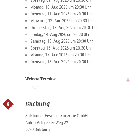
Sonntag, 09. Aug 2026 um 20:30 Uhr
Blick auf Stadt und Land.
Montag, 10. Aug 2026 um 20:30 Uhr
Dienstag, 11. Aug 2026 um 20:30 Uhr
Für Karteninhaber von VIP-Dinner & Festungskonzerte findet
Mittwoch, 12. Aug 2026 um 20:30 Uhr
das Dinner bei passenden Wetterbedingungen auf der
Donnerstag, 13. Aug 2026 um 20:30 Uhr
Panoramaterrasse des Restaurants statt.
Freitag, 14. Aug 2026 um 20:30 Uhr
Samstag, 15. Aug 2026 um 20:30 Uhr
Top Seller Angebote
Sonntag, 16. Aug 2026 um 20:30 Uhr
Montag, 17. Aug 2026 um 20:30 Uhr
Um das Erlebnis noch einmal zu toppen, besteht zudem in den
Dienstag, 18. Aug 2026 um 20:30 Uhr
Monaten April bis Oktober die Möglichkeit, das VIP-Angebot
mit einer Fahrt auf der Salzach zu verbinden. Dazu stehen
das Salzachschiff "Amadeus" oder der "Amphibious" zur
Weitere Termine
Verfügung.
10% Ermäßigung mit der
Salzburg Card
(Rabatt Code:
Buchung
Card2026) bei der Online-Buchung über die
offizielle Website.
Salzburger Festungskonzerte GmbH
Anton-Adlgasser-Weg 22
5020 Salzburg