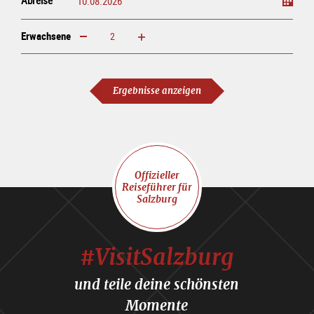
Erwachsene
erhöhen
verringern
Erwachsene
Ergebnisse anzeigen
Offizieller
Reiseführer für
Salzburg
#VisitSalzburg
und teile deine schönsten
Momente