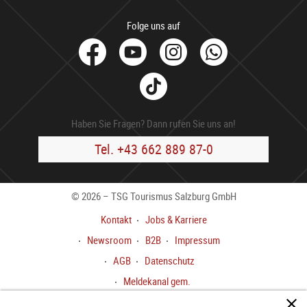
Folge uns auf
facebook
Youtube
Instagram
Whats
Tik
Tok
Haben Sie Fragen? Dann rufen Sie uns an!
Tel. +43 662 889 87-0
© 2026 – TSG Tourismus Salzburg GmbH
Kontakt
Jobs & Karriere
Newsroom
B2B
Impressum
AGB
Datenschutz
Meldekanal gem.
HinweisgeberInnenschutzgesetz