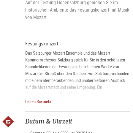
Auf der Festung Hohensalzburg genießen Sie im
historischen Ambiente das Festungskonzert mit Musik
von Mozart.
Festungskonzert
Das Salzburger Mozart Ensemble und das Mozart
Kammerorchester Salzburg spielt für Sie in den schönsten
Räumlichkeiten der Festung die beliebtesten Werke von
Mozart bis Strauß über den Dächern von Salzburg verbunden
mit einem atemberaubenden und unüberbietbaren Ausblick
auf die Mozartstadt und seine Umgebung. Ein
Konzerterlebnis der Extraklasse.
Lesen Sie mehr ...
Candlelight Dinner
Das besondere Salzburg Highlight über den Dächern der
Datum & Uhrzeit
Stadt. Genießen Sie vor dem Konzert ein exquisites Dinner im
Panorama Restaurant auf der
Festung Hohensalzburg
mit