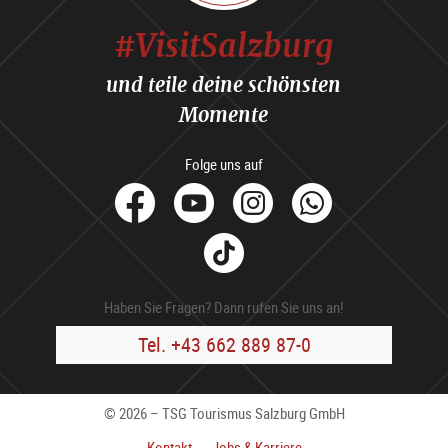
#VisitSalzburg
und teile deine schönsten
Momente
Folge uns auf
facebook
Youtube
Instagram
Whats
Tik
Tok
Haben Sie Fragen? Dann rufen Sie uns an!
Tel. +43 662 889 87-0
© 2026 – TSG Tourismus Salzburg GmbH
Kontakt
Jobs & Karriere