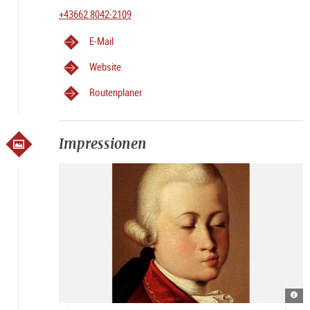
+43662 8042-2109
E-Mail
Website
Routenplaner
Impressionen
W.A
Resi
Moza
Ens
185
Salz