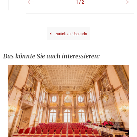
1 / 2
(Deta
|
|
©
©
DQS
DQS_
Leop
Bod
zurück zur Übersicht
Das könnte Sie auch interessieren: