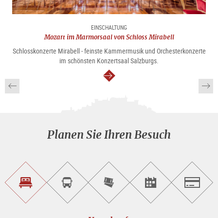
EINSCHALTUNG
Mozart im Marmorsaal von Schloss Mirabell
Schlosskonzerte Mirabell - feinste Kammermusik und Orchesterkonzerte
im schönsten Konzertsaal Salzburgs.
weiter
Planen Sie Ihren Besuch
Unterkunft<br>finden
Sightseeing<br>Tour
Tickets
Events<br>finden
Salzburg
buchen
online<br>kaufen