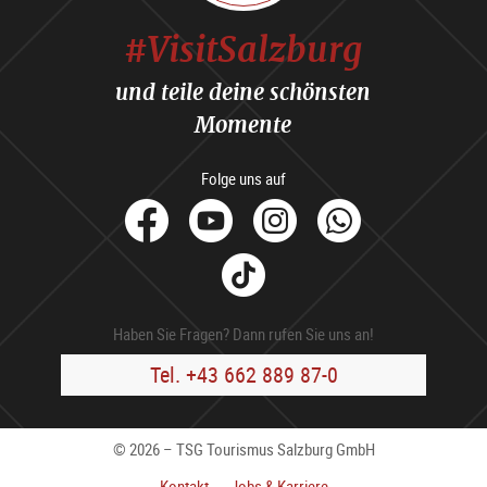
#VisitSalzburg
und teile deine schönsten
Momente
Folge uns auf
facebook
Youtube
Instagram
Whats
Tik
Tok
Haben Sie Fragen? Dann rufen Sie uns an!
Tel. +43 662 889 87-0
© 2026 – TSG Tourismus Salzburg GmbH
Kontakt
Jobs & Karriere