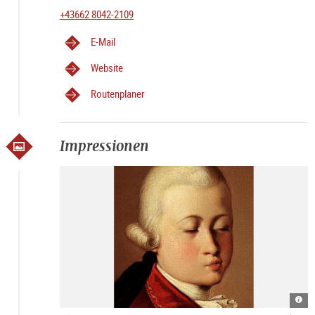
+43662 8042-2109
E-Mail
Website
Routenplaner
Impressionen
W.A
Resi
Moza
Ens
185
Salz