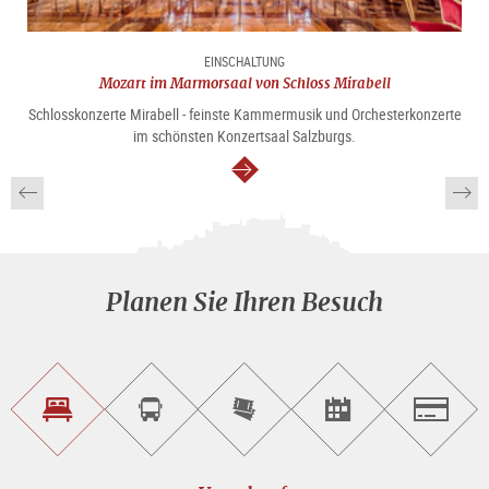
EINSCHALTUNG
Mozart im Marmorsaal von Schloss Mirabell
Schlosskonzerte Mirabell - feinste Kammermusik und Orchesterkonzerte
im schönsten Konzertsaal Salzburgs.
weiter
Planen Sie Ihren Besuch
Unterkunft<br>finden
Sightseeing<br>Tour
Tickets
Events<br>finden
Salzburg
buchen
online<br>kaufen