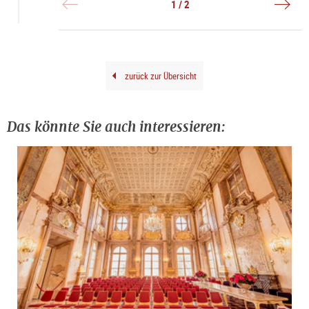
1 / 2
(Deta
|
|
©
©
DQS
DQS_
Leop
Bod
zurück zur Übersicht
Das könnte Sie auch interessieren: