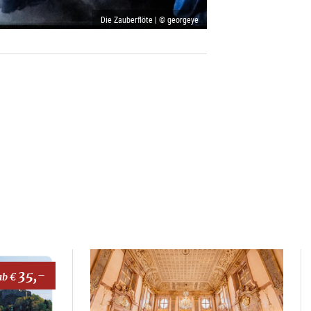
Die Zauberflöte | © georgeye
35,-
ab €