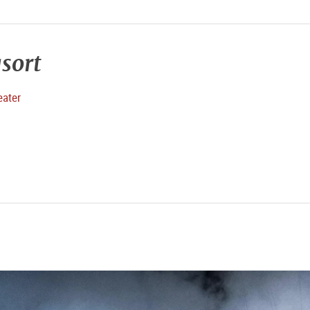
sort
eater