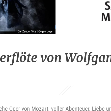
Die Zauberflöte | © georgeye
erflöte von Wolfg
che Oper von Mozart, voller Abenteuer, Liebe u