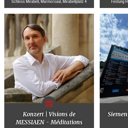
Schloss Mirabell, Marmorsaal, Mirabellplatz 4
Festung H
Konzert | Visions de
Siemen
MESSIAEN - Méditations