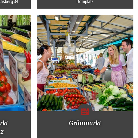
chsberg 34
Domplatz
rkt
Grünmarkt
tz