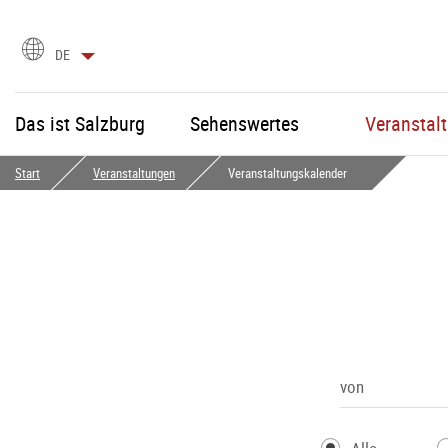
Sprachauswahl
DE
Das ist Salzburg
Sehenswertes
Veranstal
Start
Veranstaltungen
Veranstaltungskalender
von