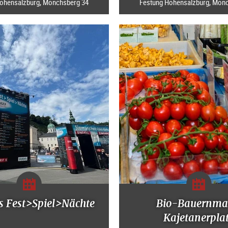
ohensalzburg, Mönchsberg 34
Festung Hohensalzburg, Mön
s Fest>Spiel>Nächte
Bio-Bauernma
Kajetanerpla