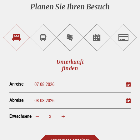
Planen Sie Ihren Besuch
Unterkunft<br>finden
Sightseeing<br>Tour
Tickets
Events<br>finden
Salzburg
buchen
online<br>kaufen
Unterkunft
finden
Anreise
Abreise
Erwachsene
erhöhen
verringern
Erwachsene