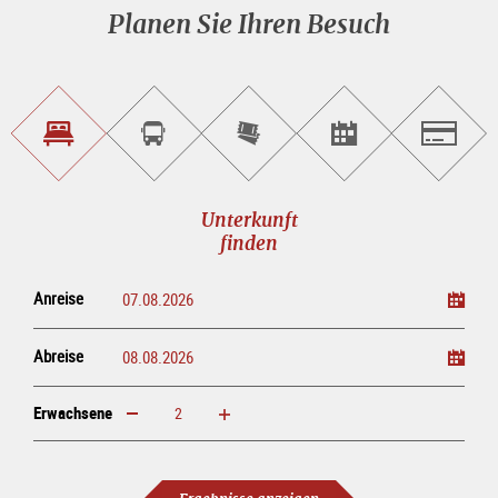
Planen Sie Ihren Besuch
Unterkunft<br>finden
Sightseeing<br>Tour
Tickets
Events<br>finden
Salzburg
buchen
online<br>kaufen
Unterkunft
finden
Anreise
Abreise
Erwachsene
erhöhen
verringern
Erwachsene