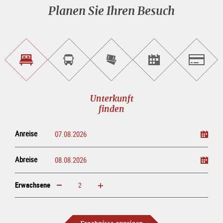
Planen Sie Ihren Besuch
Unterkunft<br>finden
Sightseeing<br>Tour
Tickets
Events<br>finden
Salzburg
buchen
online<br>kaufen
Unterkunft
finden
Anreise
Abreise
Erwachsene
erhöhen
verringern
Erwachsene