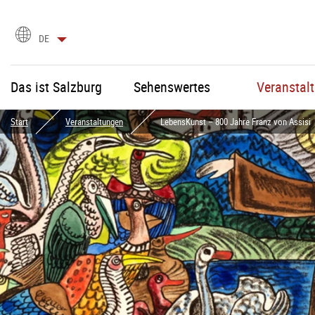
Sprachauswahl
DE
Das ist Salzburg
Sehenswertes
Veranstal
Start
Veranstaltungen
LebensKunst – 800 Jahre Franz von Assisi