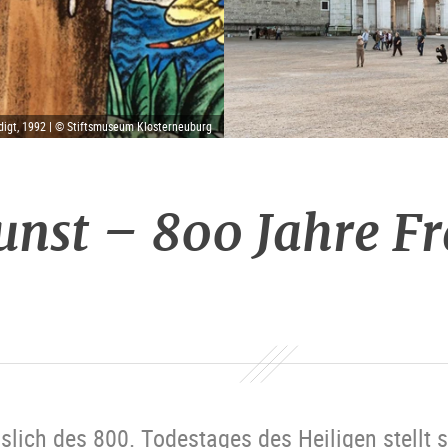
digt, 1992 | © Stiftsmuseum Klosterneuburg
nst – 800 Jahre F
slich des 800. Todestages des Heiligen stellt 