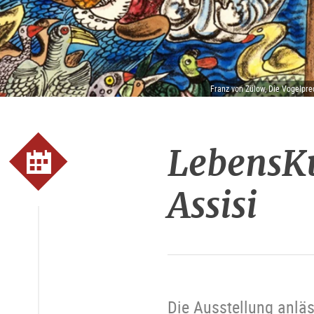
Franz von Zülow, Die Vogelpre
LebensKu
Assisi
Die Ausstellung anläs