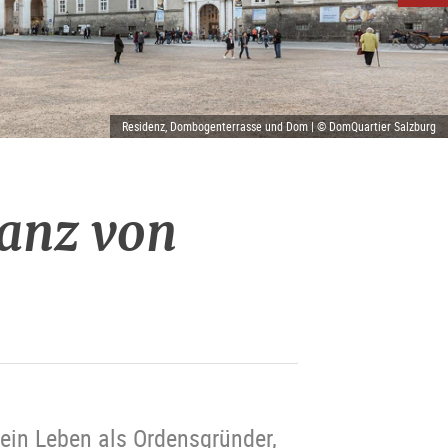
Residenz, Dombogenterrasse und Dom | © DomQuartier Salzburg
ranz von
sein Leben als Ordensgründer,