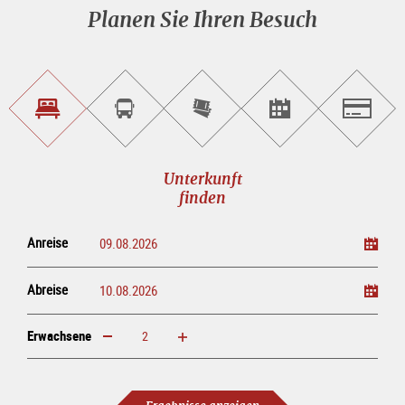
Planen Sie Ihren Besuch
Unterkunft<br>finden
Sightseeing<br>Tour
Tickets
Events<br>finden
Salzburg
buchen
online<br>kaufen
Unterkunft
finden
Anreise
Abreise
Erwachsene
erhöhen
verringern
Erwachsene