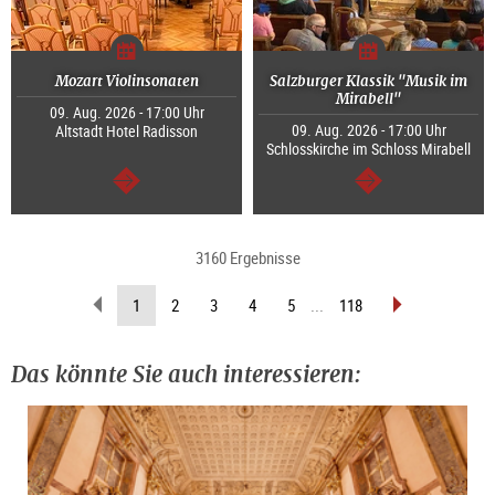
Mozart Violinsonaten
Salzburger Klassik "Musik im
Mirabell"
09. Aug. 2026 - 17:00 Uhr
09. Aug. 2026 - 17:00 Uhr
Altstadt Hotel Radisson
Schlosskirche im Schloss Mirabell
weiter
weiter
3160 Ergebnisse
zurückblättern
vorblättern
(aktuelle
1
2
3
4
5
...
118
Seite)
Das könnte Sie auch interessieren: