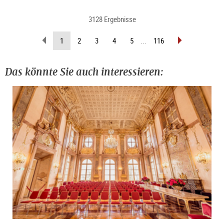
3128 Ergebnisse
zurückblättern
vorblättern
(aktuelle
1
2
3
4
5
...
116
Seite)
Das könnte Sie auch interessieren: