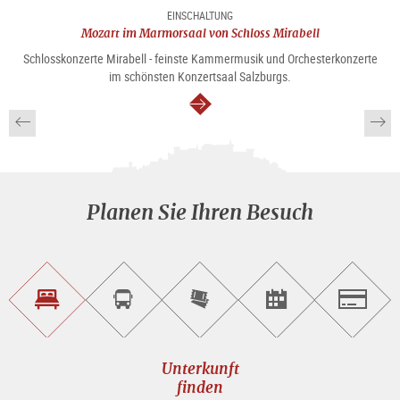
EINSCHALTUNG
Mozart im Marmorsaal von Schloss Mirabell
Schlosskonzerte Mirabell - feinste Kammermusik und Orchesterkonzerte
im schönsten Konzertsaal Salzburgs.
weiter
Planen Sie Ihren Besuch
Unterkunft<br>finden
Sightseeing<br>Tour
Tickets
Events<br>finden
Salzburg
buchen
online<br>kaufen
Unterkunft
finden