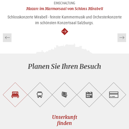
EINSCHALTUNG
Mozart im Marmorsaal von Schloss Mirabell
Schlosskonzerte Mirabell - feinste Kammermusik und Orchesterkonzerte
im schönsten Konzertsaal Salzburgs.
weiter
Planen Sie Ihren Besuch
Unterkunft<br>finden
Sightseeing<br>Tour
Tickets
Events<br>finden
Salzburg
buchen
online<br>kaufen
Unterkunft
finden