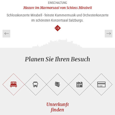
EINSCHALTUNG
Mozart im Marmorsaal von Schloss Mirabell
Schlosskonzerte Mirabell - feinste Kammermusik und Orchesterkonzerte
im schönsten Konzertsaal Salzburgs.
weiter
Planen Sie Ihren Besuch
Unterkunft<br>finden
Sightseeing<br>Tour
Tickets
Events<br>finden
Salzburg
buchen
online<br>kaufen
Unterkunft
finden