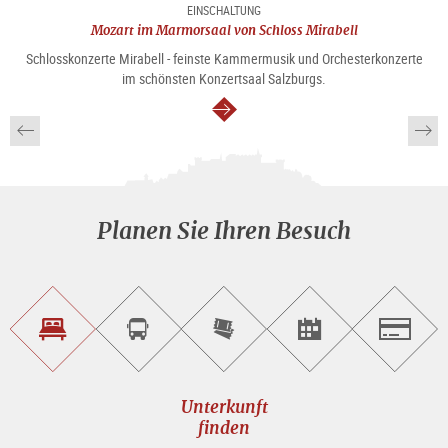
EINSCHALTUNG
Mozart im Marmorsaal von Schloss Mirabell
Schlosskonzerte Mirabell - feinste Kammermusik und Orchesterkonzerte
im schönsten Konzertsaal Salzburgs.
weiter
Planen Sie Ihren Besuch
Unterkunft<br>finden
Sightseeing<br>Tour
Tickets
Events<br>finden
Salzburg
buchen
online<br>kaufen
Unterkunft
finden