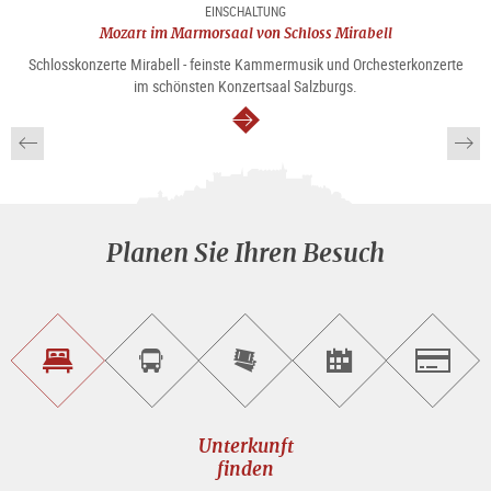
EINSCHALTUNG
Mozart im Marmorsaal von Schloss Mirabell
Schlosskonzerte Mirabell - feinste Kammermusik und Orchesterkonzerte
im schönsten Konzertsaal Salzburgs.
weiter
Planen Sie Ihren Besuch
Unterkunft<br>finden
Sightseeing<br>Tour
Tickets
Events<br>finden
Salzburg
buchen
online<br>kaufen
Unterkunft
finden