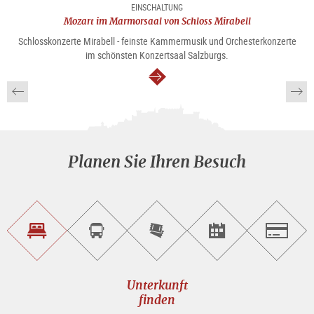
EINSCHALTUNG
Mozart im Marmorsaal von Schloss Mirabell
Schlosskonzerte Mirabell - feinste Kammermusik und Orchesterkonzerte
im schönsten Konzertsaal Salzburgs.
weiter
Planen Sie Ihren Besuch
Unterkunft<br>finden
Sightseeing<br>Tour
Tickets
Events<br>finden
Salzburg
buchen
online<br>kaufen
Unterkunft
finden