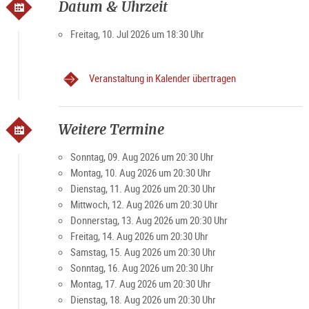
Datum & Uhrzeit
Kammerorchester Salzburg spielt für Sie in den schönsten
Räumlichkeiten der Festung die beliebtesten Werke von
Freitag, 10. Jul 2026 um 18:30 Uhr
Mozart bis Strauß über den Dächern von Salzburg verbunden
mit einem atemberaubenden und unüberbietbaren Ausblick
auf die Mozartstadt und seine Umgebung. Ein
Veranstaltung in Kalender übertragen
Konzerterlebnis der Extraklasse.
Top Seller Angebote
Weitere Termine
Um das Erlebnis noch einmal zu toppen, besteht zudem in den
Sonntag, 09. Aug 2026 um 20:30 Uhr
Monaten April bis Oktober die Möglichkeit, das VIP-Angebot
Montag, 10. Aug 2026 um 20:30 Uhr
mit einer Fahrt auf der Salzach zu verbinden. Dazu stehen
Dienstag, 11. Aug 2026 um 20:30 Uhr
das Salzachschiff "Amadeus" oder der "Amphibious" zur
Mittwoch, 12. Aug 2026 um 20:30 Uhr
Verfügung.
Donnerstag, 13. Aug 2026 um 20:30 Uhr
Freitag, 14. Aug 2026 um 20:30 Uhr
10% Ermäßigung mit der
Salzburg Card
(Rabatt Code:
Samstag, 15. Aug 2026 um 20:30 Uhr
Card2026) bei der Online-Buchung über die
offizielle Website.
Sonntag, 16. Aug 2026 um 20:30 Uhr
Montag, 17. Aug 2026 um 20:30 Uhr
Dienstag, 18. Aug 2026 um 20:30 Uhr