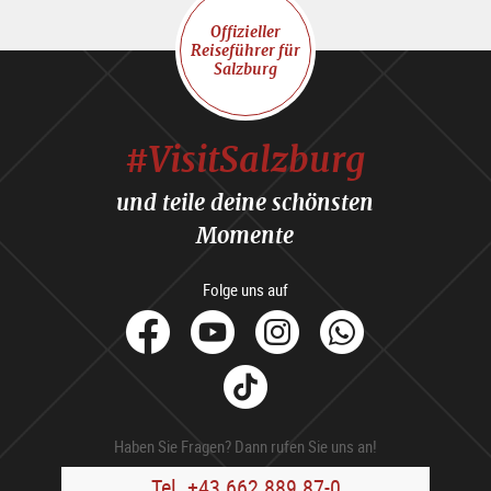
Offizieller
Reiseführer für
Salzburg
#VisitSalzburg
und teile deine schönsten
Momente
Folge uns auf
facebook
Youtube
Instagram
Whats
Tik
Tok
Haben Sie Fragen? Dann rufen Sie uns an!
Tel. +43 662 889 87-0