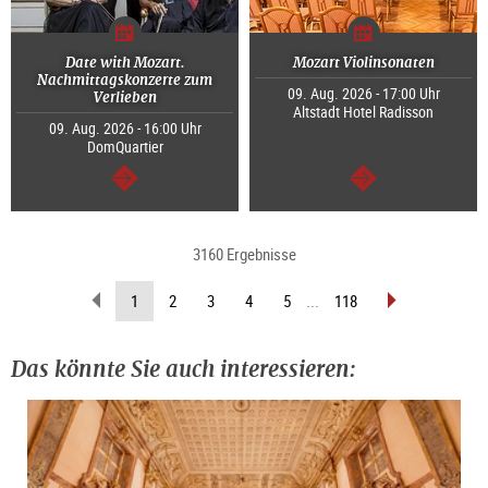
Date with Mozart.
Mozart Violinsonaten
Nachmittagskonzerte zum
09. Aug. 2026 - 17:00 Uhr
Verlieben
Altstadt Hotel Radisson
09. Aug. 2026 - 16:00 Uhr
DomQuartier
weiter
weiter
3160 Ergebnisse
zurückblättern
vorblättern
(aktuelle
1
2
3
4
5
...
118
Seite)
Das könnte Sie auch interessieren: