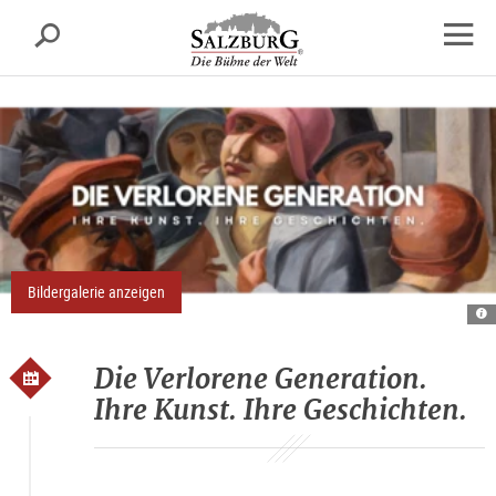
Salzburg
Suche
sr.skipnav.Zum
sr.skipnav.Zum
sr.skipnav.Zu
Inhalt
Hauptmenü
den
Navig
springen
springen
Kontaktinformationen
öffne
Bildergalerie anzeigen
A
ve
ge
Die Verlorene Generation.
Ihre Kunst. Ihre Geschichten.