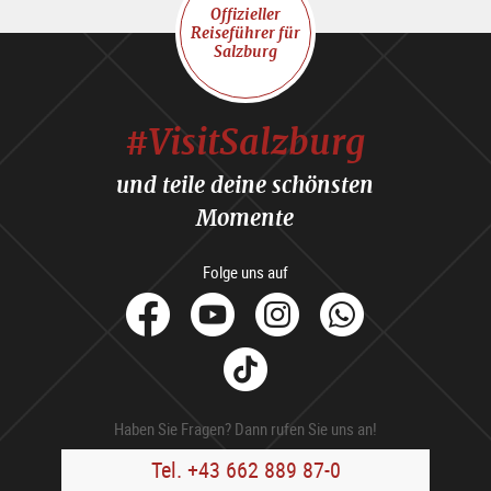
Offizieller
Reiseführer für
Salzburg
#VisitSalzburg
und teile deine schönsten
Momente
Folge uns auf
facebook
Youtube
Instagram
Whats
Tik
Tok
Haben Sie Fragen? Dann rufen Sie uns an!
Tel. +43 662 889 87-0