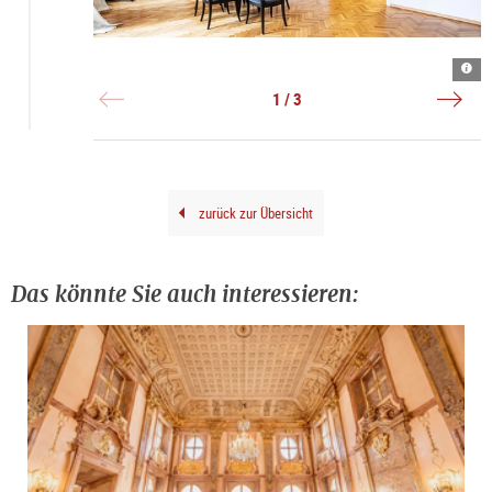
Inne
©
Auss
|
Mus
|
©
Kuns
©
1 / 3
Hube
der
verl
Auer
Verl
gene
Gene
zurück zur Übersicht
Das könnte Sie auch interessieren: