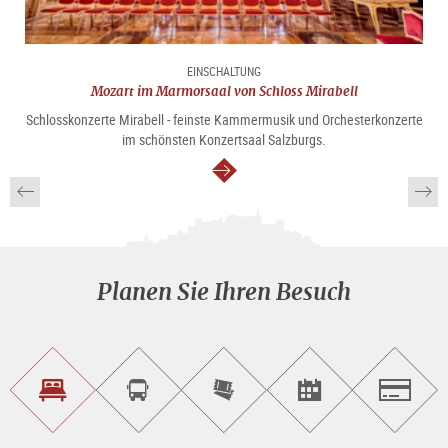
EINSCHALTUNG
Mozart im Marmorsaal von Schloss Mirabell
Schlosskonzerte Mirabell - feinste Kammermusik und Orchesterkonzerte
im schönsten Konzertsaal Salzburgs.
weiter
Planen Sie Ihren Besuch
Unterkunft<br>finden
Sightseeing<br>Tour
Tickets
Events<br>finden
Salzburg
buchen
online<br>kaufen