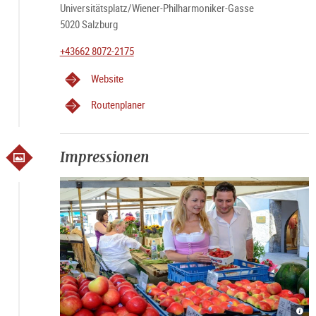
Universitätsplatz/Wiener-Philharmoniker-Gasse
5020 Salzburg
+43662 8072-2175
Website
Routenplaner
Impressionen
Grün
Grün
Grün