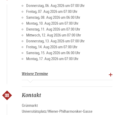
Besucher und Einheimische schätzen den Markt für die
Donnerstag, 06. Aug 2026 um 07:00 Uhr
gemütliche Atmosphäre. Vor allem am Wochenende ist der
Freitag, 07. Aug 2026 um 07:00 Uhr
Platz ein beliebter Treffpunkt für Jung und Alt.
Samstag, 08. Aug 2026 um 06:00 Uhr
Montag, 10. Aug 2026 um 07:00 Uhr
Dienstag, 11. Aug 2026 um 07:00 Uhr
Spezialitäten: Landwirtschaftliche Produkte, Brot, Gebäck,
Mittwoch, 12. Aug 2026 um 07:00 Uhr
Fleisch und Verarbeitungsprodukte, Obst, Gemüse,
Donnerstag, 13. Aug 2026 um 07:00 Uhr
Spirituosen
Freitag, 14. Aug 2026 um 07:00 Uhr
Samstag, 15. Aug 2026 um 06:00 Uhr
Marktzeiten
Montag, 17. Aug 2026 um 07:00 Uhr
Montag-Freitag 7-19 Uhr, Samstag 6-15 Uhr (ausgenommen
Feiertage)
Weitere Termine
Kontakt
Grünmarkt
Universitätsplatz/Wiener-Philharmoniker-Gasse