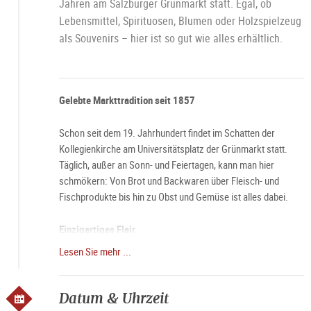
Jahren am Salzburger Grünmarkt statt. Egal, ob
Lebensmittel, Spirituosen, Blumen oder Holzspielzeug
als Souvenirs – hier ist so gut wie alles erhältlich.
Gelebte Markttradition seit 1857
Schon seit dem 19. Jahrhundert findet im Schatten der
Kollegienkirche am Universitätsplatz der Grünmarkt statt.
Täglich, außer an Sonn- und Feiertagen, kann man hier
schmökern: Von Brot und Backwaren über Fleisch- und
Fischprodukte bis hin zu Obst und Gemüse ist alles dabei.
Einzigartiges Flair
Lesen Sie mehr ...
Besonders an Samstag umgibt den Grünmarkt eine ganz
besondere Aura. Dann, wenn die Stände des Marktes schon
um 6 Uhr morgens ihre Pforten öffnen und die Stadt langsam
Datum & Uhrzeit
erwacht, wird der Grünmarkt besonders gern besucht.