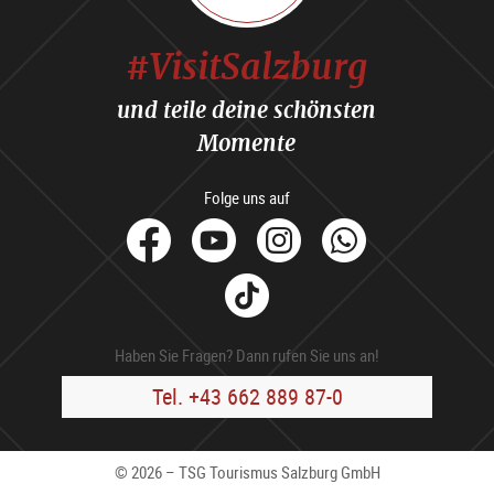
#VisitSalzburg
und teile deine schönsten
Momente
Folge uns auf
facebook
Youtube
Instagram
Whats
Tik
Tok
Haben Sie Fragen? Dann rufen Sie uns an!
Tel. +43 662 889 87-0
© 2026 – TSG Tourismus Salzburg GmbH