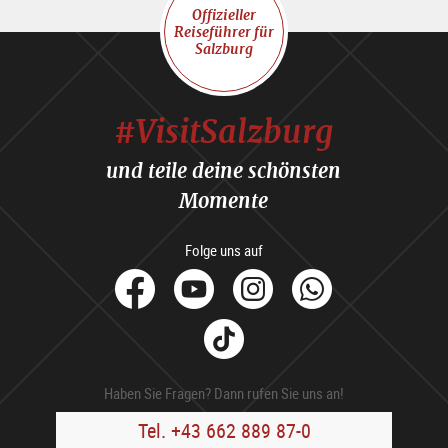
Offizieller
Reiseführer für
Salzburg
#VisitSalzburg
und teile deine schönsten
Momente
Folge uns auf
facebook
Youtube
Instagram
Whats
Tik
Tok
Haben Sie Fragen? Dann rufen Sie uns an!
Tel. +43 662 889 87-0