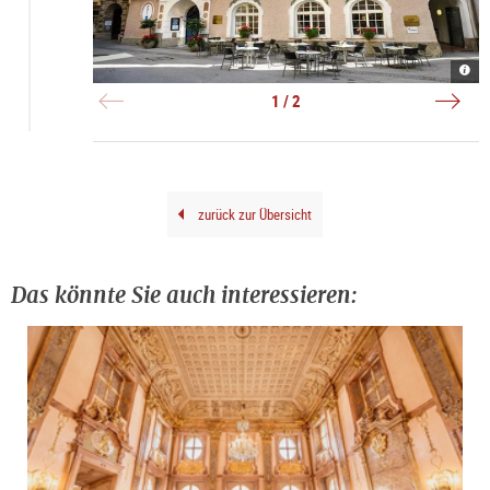
Radi
Rena
Blu
Radi
Hote
|
1 / 2
Alts
©
|
Agen
©
Orph
Radi
Blu
Hote
Alts
zurück zur Übersicht
Das könnte Sie auch interessieren: