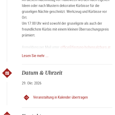
Ideen oder nach Mustern dekorative Kürbisse für die
gruseligen Nächte geschnitzt. Werkzeug und Kürbisse vor
Ort.
Um 17:00 Uhr wird sowohl der gruseligste als auch der
freundlichste Kürbis mit einem kleinen Überraschungspreis
prämiert.
Anmeldung per Mail unter
office@festung-hohensalzburg.at
oder telefonisch unter +43 662 842414
Lesen Sie mehr ...
Kostenfrei. Das Eintritts- bzw. das Bahnticket muss bezahlt
werden.
Datum & Uhrzeit
Dauer: 60 Minuten
29. Okt. 2026
Sprache: Deutsch und Englisch
Veranstaltung in Kalender übertragen