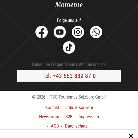
Momente
Folge uns auf
facebook
Youtube
Instagram
Whats
Tik
Tok
Haben Sie Fragen? Dann rufen Sie uns an!
Tel. +43 662 889 87-0
© 2026 – TSG Tourismus Salzburg GmbH
Kontakt
Jobs & Karriere
Newsroom
B2B
Impressum
AGB
Datenschutz
Meldekanal gem.