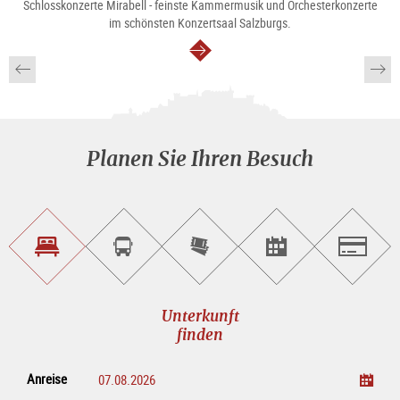
Schlosskonzerte Mirabell - feinste Kammermusik und Orchesterkonzerte
im schönsten Konzertsaal Salzburgs.
weiter
Planen Sie Ihren Besuch
Unterkunft<br>finden
Sightseeing<br>Tour
Tickets
Events<br>finden
Salzburg
buchen
online<br>kaufen
Unterkunft
finden
Anreise