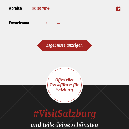
Abreise
Erwachsene
erhöhen
verringern
Erwachsene
Ergebnisse anzeigen
Offizieller
Reiseführer für
Salzburg
#VisitSalzburg
und teile deine schönsten